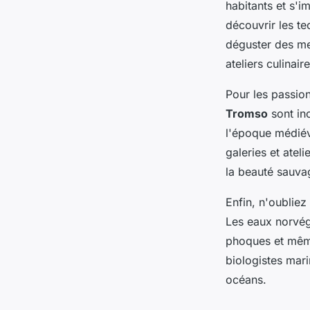
habitants et s'
découvrir les te
déguster des me
ateliers culinai
Pour les passio
Tromso
sont in
l'époque médiév
galeries et atel
la beauté sauva
Enfin, n'oublie
Les eaux norvégi
phoques et mêm
biologistes mari
océans.