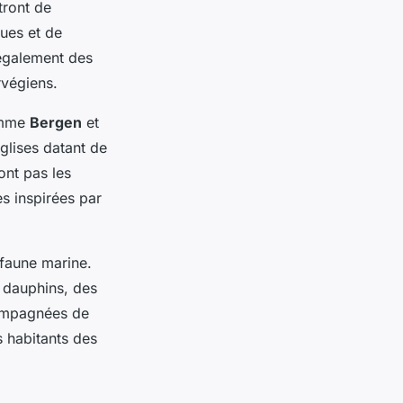
ront de
ques et de
 également des
rvégiens.
comme
Bergen
et
glises datant de
nt pas les
es inspirées par
 faune marine.
s dauphins, des
ompagnées de
s habitants des