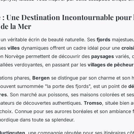
e?
 : Une Destination Incontournable pour 
de la Mer
 un véritable écrin de beauté naturelle. Ses
fjords
majestueu
 ses
villes
dynamiques offrent un cadre idéal pour une
crois
n Norvège permettent de découvrir des
paysages
variés, 
allées verdoyantes, en passant par les
villages de pêcheur
nations phares,
Bergen
se distingue par son charme et son hi
souvent surnommée "la porte des fjords", est un point de
dé
res
. Son marché aux poissons, ses maisons colorées et ses
mateurs de découvertes authentiques.
Tromso
, située bien 
 choix. Connue pour ses aurores boréales et son ambiance fe
 nordique dans toute sa splendeur.
Hurtigruten
, une compagnie réputée pour ses itinéraires côt