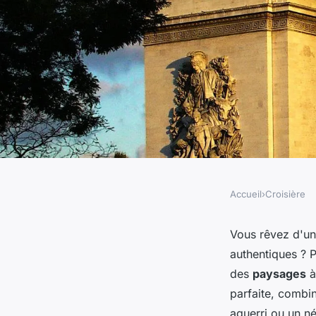
Accueil
›
Croisière
CROISIÈRE
Comment choisir une
Vous rêvez d'u
authentiques ? 
inclut des visites de
des
paysages
à
parfaite, combin
aguerri ou un n