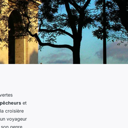
vertes
e pêcheurs
et
la croisière
 un voyageur
 son genre.