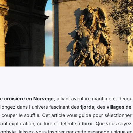
 croisière qui
ne
croisière en Norvège
, alliant aventure maritime et décou
Plongez dans l'univers fascinant des
fjords
, des
villages d
s villages de
 couper le souffle. Cet article vous guide pour sélectionner 
ant exploration, culture et détente à
bord
. Que vous soyez
éophyte, laissez-vous inspirer par cette escapade unique en