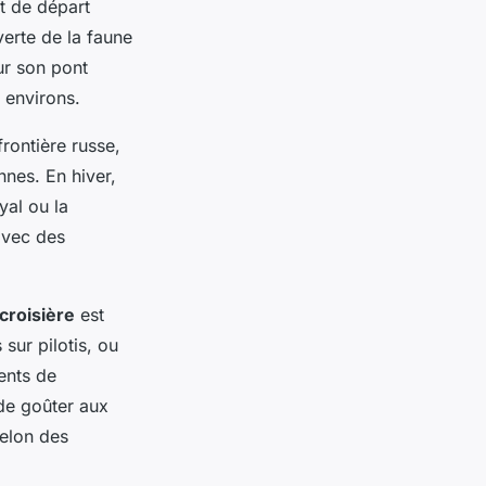
t de départ
erte de la faune
ur son pont
 environs.
frontière russe,
ennes. En hiver,
al ou la
avec des
croisière
est
sur pilotis, ou
ents de
 de goûter aux
selon des