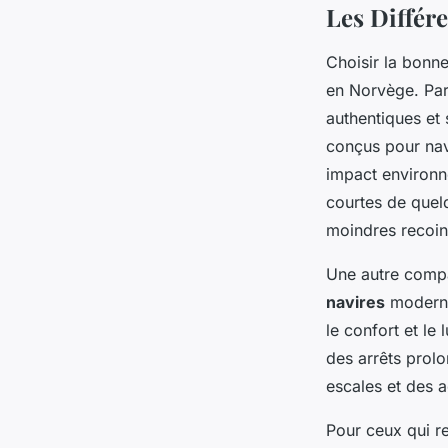
Les Différ
Choisir la bon
en Norvège. Par
authentiques et
conçus pour nav
impact environne
courtes de quel
moindres recoin
Une autre comp
navires
moderne
le confort et le
des arrêts prol
escales et des ac
Pour ceux qui r