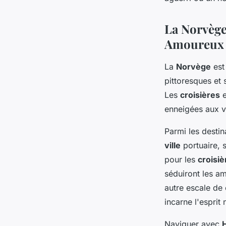
pêcheurs en Norvèg
La Norvège
Louise
•
5 juillet 2024
•
8 min de lecture
Amoureux 
La
Norvège
est
pittoresques et
Les
croisières
e
enneigées aux v
Parmi les desti
ville
portuaire, 
pour les
croisiè
séduiront les a
autre escale de
incarne l'esprit
Naviguer avec