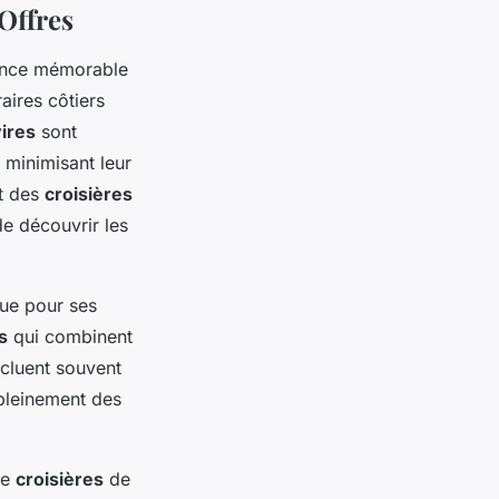
Offres
ience mémorable
raires côtiers
ires
sont
 minimisant leur
nt des
croisières
e découvrir les
ue pour ses
s
qui combinent
ncluent souvent
 pleinement des
de
croisières
de