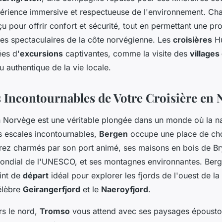
périence immersive et respectueuse de l'environnement. C
nçu pour offrir confort et sécurité, tout en permettant une pr
es spectaculaires de la côte norvégienne. Les
croisières
Hu
es d'
excursions
captivantes, comme la visite des
village
u authentique de la vie locale.
s Incontournables de Votre Croisière en
n Norvège est une véritable plongée dans un monde où la n
es escales incontournables,
Bergen
occupe une place de cho
erez charmés par son port animé, ses maisons en bois de B
ondial de l'UNESCO, et ses montagnes environnantes. Berg
int de
départ
idéal pour explorer les fjords de l'ouest de l
élèbre
Geirangerfjord
et le
Naeroyfjord
.
rs le nord,
Tromso
vous attend avec ses paysages époustou