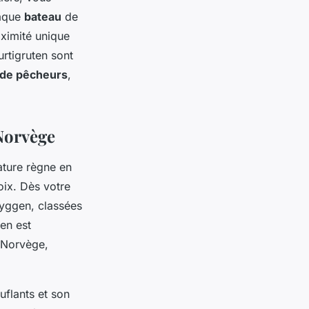
haque
bateau
de
oximité unique
rtigruten sont
s de pêcheurs
,
 Norvège
ature règne en
ix. Dès votre
ryggen, classées
en est
a Norvège,
flants et son