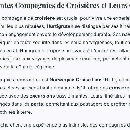
entes Compagnies de Croisières et Leurs 
ne compagnie de
croisière
est crucial pour vivre une expér
mi les plus réputées,
Hurtigruten
se distingue par ses itiné
 son engagement envers le développement durable. Ses
nav
iguer en toute sécurité dans les eaux norvégiennes, tout en
mental. Hurtigruten propose une variété d'itinéraires, alla
ques jours aux voyages de plusieurs semaines, permettant d
s de la côte norvégienne.
agnie à considérer est
Norwegian Cruise Line
(NCL), conn
s et ses services haut de gamme. NCL offre des
croisière
 luxe avec des
excursions
passionnantes. Leurs itinéraires i
ongés dans les
ports
, permettant aux passagers de profiter
tivités à terre.
echerchent une expérience plus intimiste, des compagnies 