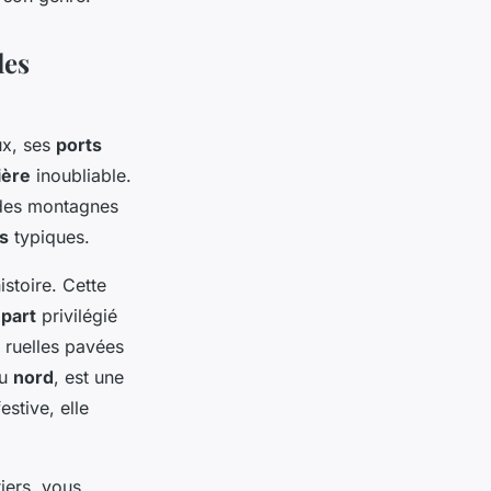
les
x, ses
ports
ière
inoubliable.
des montagnes
s
typiques.
stoire. Cette
part
privilégié
 ruelles pavées
au
nord
, est une
stive, elle
iers, vous