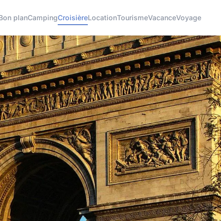
Bon plan
Camping
Croisière
Location
Tourisme
Vacance
Voyage