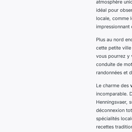
atmosphère uniq
idéal pour obser
locale, comme le
impressionnant q
Plus au nord en
cette petite vill
vous pourrez y 
conduite de moto
randonnées et d
Le charme des
incomparable. D
Henningsvaer, s
déconnexion tota
spécialités loca
recettes traditio