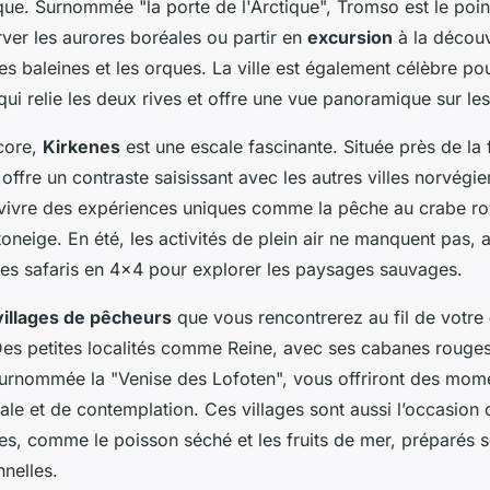
ue. Surnommée "la porte de l'Arctique", Tromso est le poin
ver les aurores boréales ou partir en
excursion
à la découv
s baleines et les orques. La ville est également célèbre po
ui relie les deux rives et offre une vue panoramique sur les
core,
Kirkenes
est une escale fascinante. Située près de la 
e offre un contraste saisissant avec les autres villes norvégi
vivre des expériences uniques comme la pêche au crabe roy
neige. En été, les activités de plein air ne manquent pas, 
es safaris en 4x4 pour explorer les paysages sauvages.
villages de pêcheurs
que vous rencontrerez au fil de votre
es petites localités comme Reine, avec ses cabanes rouges 
urnommée la "Venise des Lofoten", vous offriront des mom
le et de contemplation. Ces villages sont aussi l’occasion
les, comme le poisson séché et les fruits de mer, préparés 
nnelles.