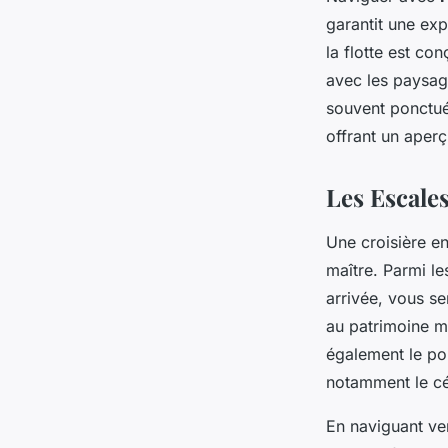
garantit une ex
la flotte est co
avec les paysag
souvent ponctué
offrant un aperç
Les Escale
Une croisière e
maître. Parmi l
arrivée, vous s
au patrimoine m
également le po
notamment le c
En naviguant ve