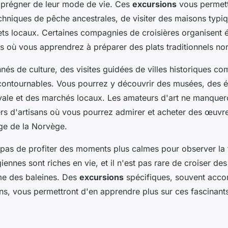
imprégner de leur mode de vie. Ces
excursions
vous permett
chniques de pêche ancestrales, de visiter des maisons typi
ts locaux. Certaines compagnies de croisières organisent
res où vous apprendrez à préparer des plats traditionnels no
nnés de culture, des visites guidées de villes historiques 
contournables. Vous pourrez y découvrir des musées, des é
ale et des marchés locaux. Les amateurs d'art ne manquero
iers d'artisans où vous pourrez admirer et acheter des œuvr
ge de la Norvège.
z pas de profiter des moments plus calmes pour observer la
ennes sont riches en vie, et il n'est pas rare de croiser de
e des baleines. Des
excursions
spécifiques, souvent acc
ns, vous permettront d'en apprendre plus sur ces fascinant