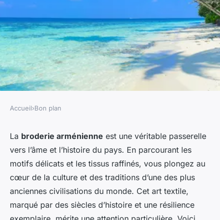
Accueil
›
Bon plan
BON PLAN
Comment découvrir les
La
broderie arménienne
est une véritable passerelle
vers l’âme et l’histoire du pays. En parcourant les
traditions artisanales de la
motifs délicats et les tissus raffinés, vous plongez au
broderie en Arménie?
cœur de la culture et des traditions d’une des plus
anciennes civilisations du monde. Cet art textile,
Louise
•
27 juin 2024
•
7 min de lecture
marqué par des siècles d’histoire et une résilience
exemplaire, mérite une attention particulière. Voici