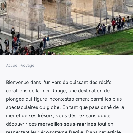
Accueil
›
Voyage
VOYAGE
Comment explorer les récifs
Bienvenue dans l'univers éblouissant des récifs
coralliens de la mer Rouge, une destination de
coralliens de la mer Rouge en
plongée qui figure incontestablement parmi les plus
Égypte : conseils et
spectaculaires du globe. En tant que passionné de la
équipements ?
mer et de ses trésors, vous désirez sans doute
découvrir ces
merveilles sous-marines
tout en
Louise
•
5 juillet 2024
•
7 min de lecture
respectant leur écosystème fragile. Dans cet article,