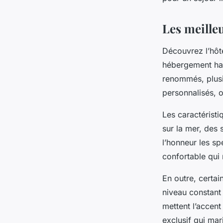
Louise
•
19 octobre 2025
•
8 min de lecture
Les meille
Découvrez l’hôte
hébergement hau
renommés, plusie
personnalisés, 
Les caractérist
sur la mer, des
l’honneur les sp
confortable qui 
En outre, certai
niveau constant 
mettent l’accent
exclusif qui mar