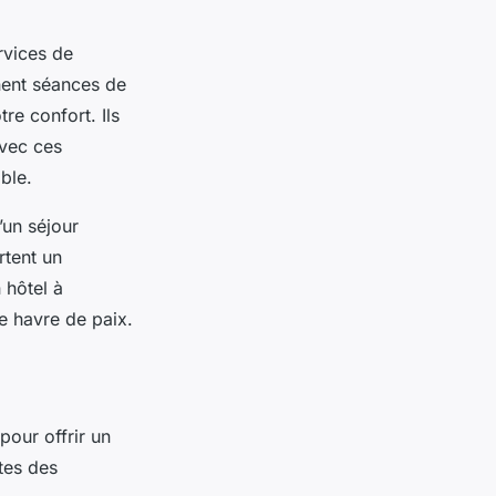
rvices de
ent séances de
re confort. Ils
avec ces
able.
’un séjour
rtent un
 hôtel à
e havre de paix.
pour offrir un
tes des