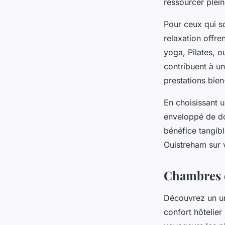
ressourcer plei
Pour ceux qui s
relaxation off
yoga, Pilates, o
contribuent à un
prestations bien-
En choisissant u
enveloppé de dou
bénéfice tangibl
Ouistreham sur v
Chambres e
Découvrez un uni
confort hôtelie