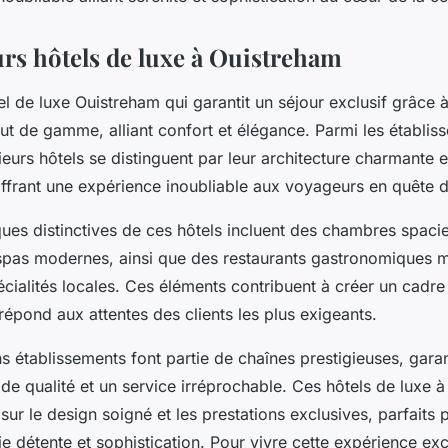
urs hôtels de luxe à Ouistreham
l de luxe Ouistreham qui garantit un séjour exclusif grâce 
t de gamme, alliant confort et élégance. Parmi les établiss
urs hôtels se distinguent par leur architecture charmante e
offrant une expérience inoubliable aux voyageurs en quête d
iques distinctives de ces hôtels incluent des chambres spac
 spas modernes, ainsi que des restaurants gastronomiques m
écialités locales. Ces éléments contribuent à créer un cadre
répond aux attentes des clients les plus exigeants.
ns établissements font partie de chaînes prestigieuses, garan
de qualité et un service irréprochable. Ces hôtels de luxe 
 sur le design soigné et les prestations exclusives, parfaits 
ie détente et sophistication. Pour vivre cette expérience exc