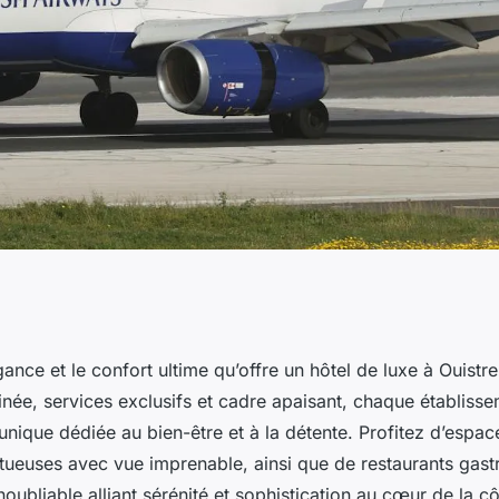
 le bien-être d'un
ance et le confort ultime qu’offre un hôtel de luxe à Ouistre
finée, services exclusifs et cadre apaisant, chaque établis
nique dédiée au bien-être et à la détente. Profitez d’espac
euses avec vue imprenable, ainsi que de restaurants gas
noubliable alliant sérénité et sophistication au cœur de la 