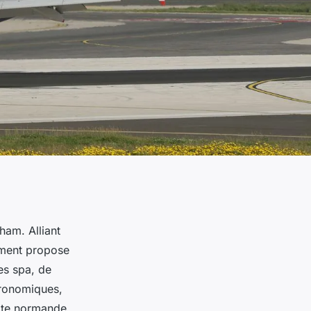
ham. Alliant
sement propose
es spa, de
tronomiques,
côte normande.