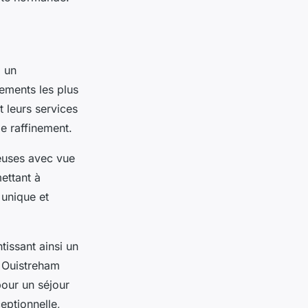
à un
ements les plus
t leurs services
e raffinement.
ieuses avec vue
ettant à
 unique et
tissant ainsi un
à Ouistreham
pour un séjour
eptionnelle,