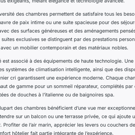
lus exigeants, mêlant élégance et technologie avancée.
iversité des chambres permettent de satisfaire tous les bes
havre de paix intime ou une suite spacieuse pour des séjour
 avec des surfaces généreuses et des aménagements pensés
s suites exclusives se distinguent par des prestations person
é avec un mobilier contemporain et des matériaux nobles.
né est associé à des équipements de haute technologie. Un
des systèmes de climatisation intelligente, ainsi que des dispo
rnier cri garantissent une expérience moderne. Chaque cha
 haut de gamme pour un sommeil réparateur, complétés par 
ées de douches à l’italienne ou de baignoires spa.
 plupart des chambres bénéficient d’une vue mer exceptionne
endre sur un balcon ou une terrasse privée, ce qui ajoute 
. Profiter de l’air marin, apprécier les levers ou couchers de
fort hôtelier fait partie intégrante de l’expérience.