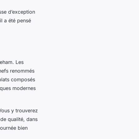
sse d’exception
il a été pensé
reham. Les
chefs renommés
s plats composés
niques modernes
Vous y trouverez
de qualité, dans
journée bien