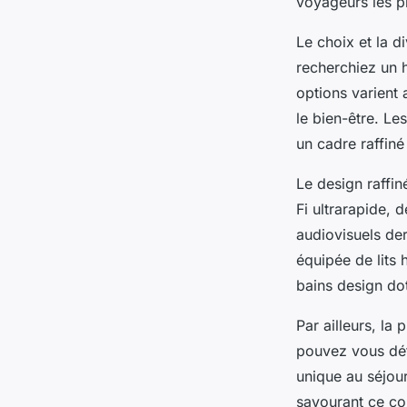
voyageurs les p
Le choix et la d
recherchiez un 
options varient
le bien-être. Le
un cadre raffin
Le design raffi
Fi ultrarapide, 
audiovisuels de
équipée de lits
bains design dot
Par ailleurs, la
pouvez vous dét
unique au séjour
savourant ce con