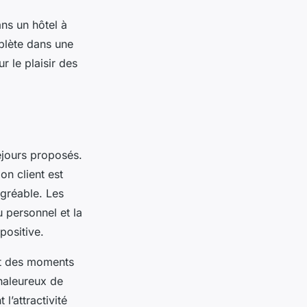
ns un hôtel à
plète dans une
 le plaisir des
éjours proposés.
on client est
agréable. Les
u personnel et la
positive.
nt des moments
haleureux de
l’attractivité