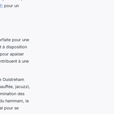
fr
pour un
rfaite pour une
 à disposition
 pour apaiser
ontribuent à une
de Ouistreham
auffée, jacuzzi,
imination des
d du hammam, la
al pour se