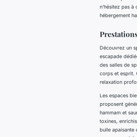
n’hésitez pas à
hébergement ha
Prestations
Découvrez un spa
escapade dédiée 
des salles de s
corps et esprit.
relaxation profo
Les espaces bie
proposent généra
hammam et sauna
toxines, enrichi
bulle apaisante 