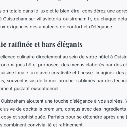
on totale dans le luxe et le bien-être, considérez une adre
l à Ouistreham sur villavictoria-ouistreham.fr, où chaque déta
ux exigences des amateurs de confort et d’élégance.
e raffinée et bars élégants
llence culinaire directement au sein de votre hôtel à Ouist
tronomiques hôtel proposent des menus élaborés par des 
a cuisine locale luxe avec créativité et finesse. Imaginez de
rais, souvent issus de la mer proche, sublimés par des tech
oment gustatif exceptionnel.
 Ouistreham ajoutent une touche d’élégance à vos soirées. 
xclusive de cocktails premium, conçus avec des ingrédients 
cosy et sophistiquée. Parfaits pour se détendre après une 
s combinent convivialité et raffinement.