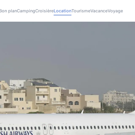
Bon plan
Camping
Croisière
Location
Tourisme
Vacance
Voyage