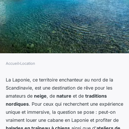
Accueil
›
Location
LOCATION
Est-il possible de louer une
La Laponie, ce territoire enchanteur au nord de la
Scandinavie, est une destination de rêve pour les
cabane en Laponie avec des
amateurs de
neige
, de
nature
et de
traditions
excursions en traîneau à
nordiques
. Pour ceux qui recherchent une expérience
chiens et des ateliers de
unique et immersive, la question se pose : peut-on
sculpture sur neige?
vraiment louer une cabane en Laponie et profiter de
balades en traîneau à chiens
ainsi que d'
ateliers de